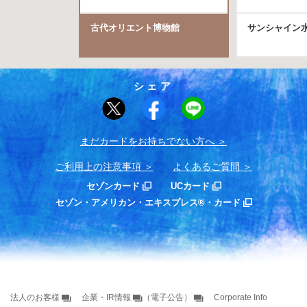
古代オリエント博物館
サンシャイン
シェア
まだカードをお持ちでない⽅へ
ご利用上の注意事項
よくあるご質問
セゾンカード
UCカード
セゾン・アメリカン・エキスプレス®・カード
法人のお客様
企業・IR情報
（電子公告）
Corporate Info