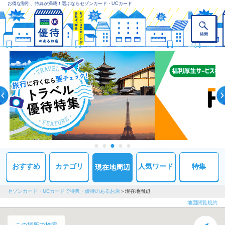
お得な割引、特典が満載！選ぶならセゾンカード・UCカード
おすすめ
カテゴリ
人気ワード
特集
現在地周辺
セゾンカード・UCカードで特典・優待のあるお店
現在地周辺
地図閲覧規約