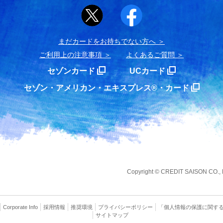
まだカードをお持ちでない⽅へ
ご利用上の注意事項
よくあるご質問
セゾンカード
UCカード
セゾン・アメリカン・エキスプレス®・カード
Copyright
©
CREDIT SAISON CO., LT
Corporate Info
採用情報
推奨環境
プライバシー
ポリシー
「個人情報の保護に関す
サイトマップ