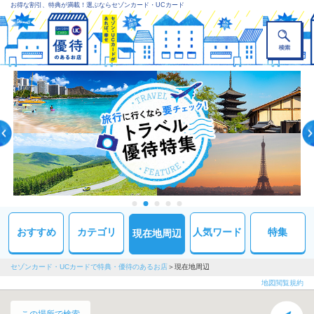
お得な割引、特典が満載！選ぶならセゾンカード・UCカード
おすすめ
カテゴリ
人気ワード
特集
現在地周辺
セゾンカード・UCカードで特典・優待のあるお店
現在地周辺
地図閲覧規約