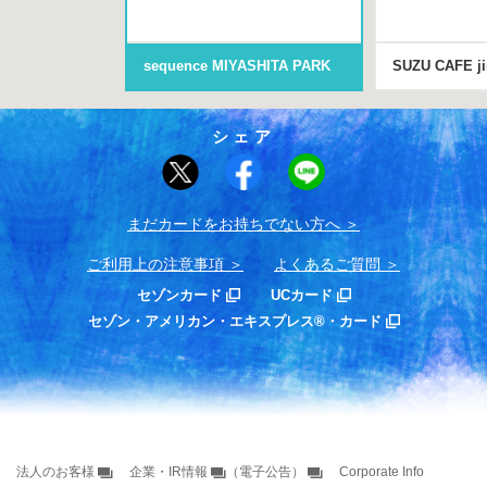
sequence MIYASHITA PARK
SUZU CAFE j
シェア
まだカードをお持ちでない⽅へ
ご利用上の注意事項
よくあるご質問
セゾンカード
UCカード
セゾン・アメリカン・エキスプレス®・カード
法人のお客様
企業・IR情報
（電子公告）
Corporate Info