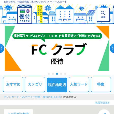
お得な割引、特典が満載！選ぶならセゾンカード・UCカード
おすすめ
カテゴリ
人気ワード
特集
現在地周辺
セゾンカード・UCカードで特典・優待のあるお店
現在地周辺
地図閲覧規約