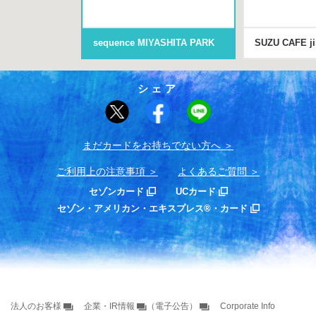
sequence MIYASHITA PARK
SUZU CAFE j
シェア
まだカードをお持ちでない⽅へ
ご利用上の注意事項
よくあるご質問
セゾンカード
UCカード
セゾン・アメリカン・エキスプレス®・カード
法人のお客様
企業・IR情報
（電子公告）
Corporate Info