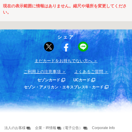
現在の表示範囲に情報はありません。縮尺や場所を変更してくださ
い。
シェア
まだカードをお持ちでない⽅へ
ご利用上の注意事項
よくあるご質問
セゾンカード
UCカード
セゾン・アメリカン・エキスプレス®・カード
法人のお客様
企業・IR情報
（電子公告）
Corporate Info