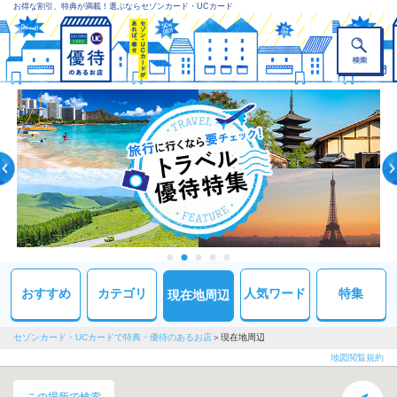
お得な割引、特典が満載！選ぶならセゾンカード・UCカード
おすすめ
カテゴリ
人気ワード
特集
現在地周辺
セゾンカード・UCカードで特典・優待のあるお店
現在地周辺
地図閲覧規約