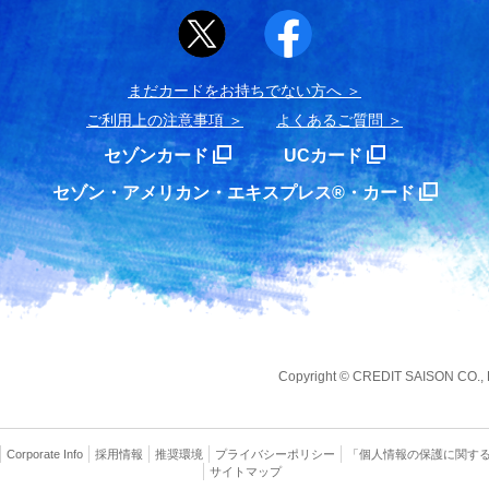
まだカードをお持ちでない⽅へ
ご利用上の注意事項
よくあるご質問
セゾンカード
UCカード
セゾン・アメリカン・エキスプレス®・カード
Copyright
©
CREDIT SAISON CO., LT
Corporate Info
採用情報
推奨環境
プライバシー
ポリシー
「個人情報の保護に関す
サイトマップ