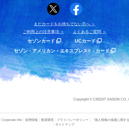
まだカードをお持ちでない⽅へ
ご利用上の注意事項
よくあるご質問
セゾンカード
UCカード
セゾン・アメリカン・エキスプレス®・カード
Copyright
©
CREDIT SAISON CO., LT
Corporate Info
採用情報
推奨環境
プライバシー
ポリシー
「個人情報の保護に関す
サイトマップ