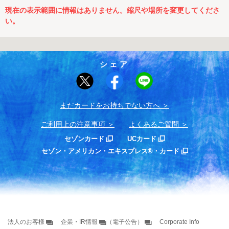
現在の表示範囲に情報はありません。縮尺や場所を変更してくださ
い。
シェア
まだカードをお持ちでない⽅へ
ご利用上の注意事項
よくあるご質問
セゾンカード
UCカード
セゾン・アメリカン・エキスプレス®・カード
法人のお客様
企業・IR情報
（電子公告）
Corporate Info