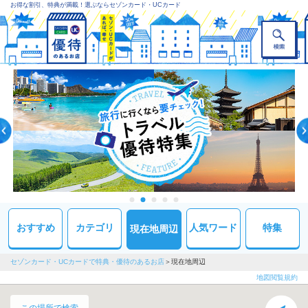
お得な割引、特典が満載！選ぶならセゾンカード・UCカード
おすすめ
カテゴリ
人気ワード
特集
現在地周辺
セゾンカード・UCカードで特典・優待のあるお店
現在地周辺
地図閲覧規約