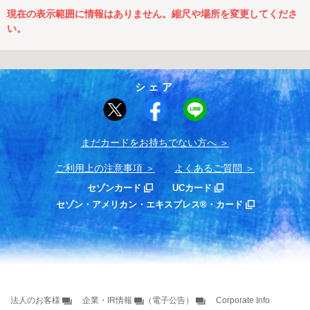
現在の表示範囲に情報はありません。縮尺や場所を変更してくださ
い。
シェア
まだカードをお持ちでない⽅へ
ご利用上の注意事項
よくあるご質問
セゾンカード
UCカード
セゾン・アメリカン・エキスプレス®・カード
法人のお客様
企業・IR情報
（電子公告）
Corporate Info