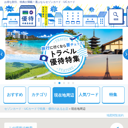
お得な割引、特典が満載！選ぶならセゾンカード・UCカード
おすすめ
カテゴリ
人気ワード
特集
現在地周辺
セゾンカード・UCカードで特典・優待のあるお店
現在地周辺
地図閲覧規約