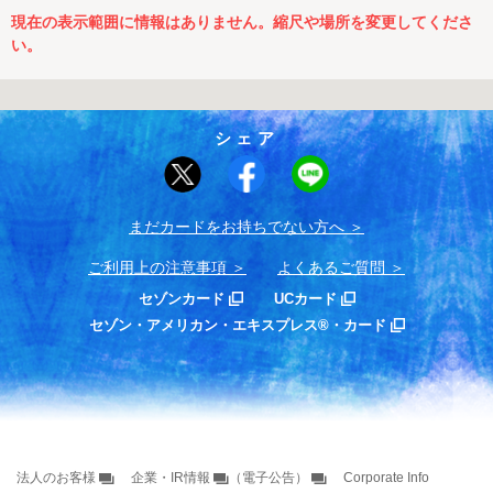
現在の表示範囲に情報はありません。縮尺や場所を変更してくださ
い。
シェア
まだカードをお持ちでない⽅へ
ご利用上の注意事項
よくあるご質問
セゾンカード
UCカード
セゾン・アメリカン・エキスプレス®・カード
法人のお客様
企業・IR情報
（電子公告）
Corporate Info