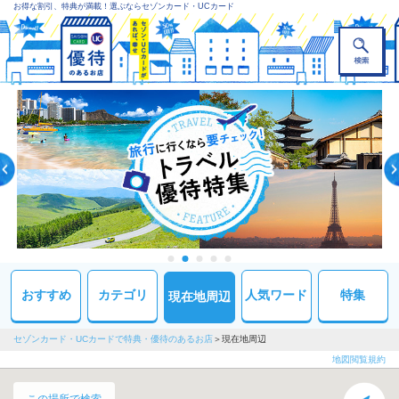
お得な割引、特典が満載！選ぶならセゾンカード・UCカード
おすすめ
カテゴリ
人気ワード
特集
現在地周辺
セゾンカード・UCカードで特典・優待のあるお店
現在地周辺
地図閲覧規約