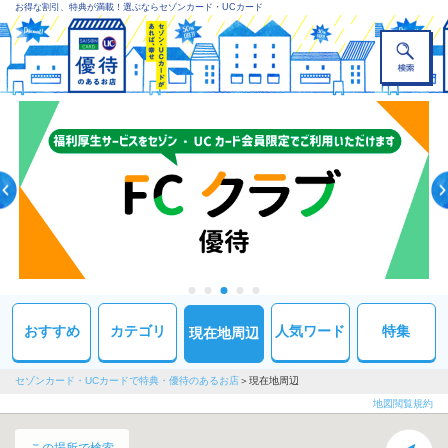
お得な割引、特典が満載！選ぶならセゾンカード・UCカード
おすすめ
カテゴリ
人気ワード
特集
現在地周辺
セゾンカード・UCカードで特典・優待のあるお店
現在地周辺
地図閲覧規約