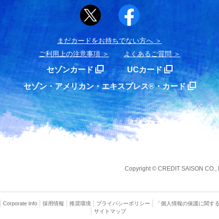
まだカードをお持ちでない⽅へ
ご利用上の注意事項
よくあるご質問
セゾンカード
UCカード
セゾン・アメリカン・エキスプレス®・カード
Copyright
©
CREDIT SAISON CO., LT
Corporate Info
採用情報
推奨環境
プライバシー
ポリシー
「個人情報の保護に関す
サイトマップ