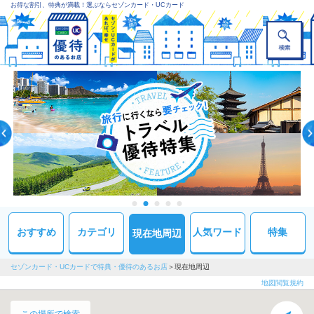
お得な割引、特典が満載！選ぶならセゾンカード・UCカード
おすすめ
カテゴリ
人気ワード
特集
現在地周辺
セゾンカード・UCカードで特典・優待のあるお店
現在地周辺
地図閲覧規約