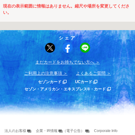
現在の表示範囲に情報はありません。縮尺や場所を変更してくださ
い。
シェア
まだカードをお持ちでない⽅へ
ご利用上の注意事項
よくあるご質問
セゾンカード
UCカード
セゾン・アメリカン・エキスプレス®・カード
法人のお客様
企業・IR情報
（電子公告）
Corporate Info