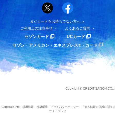
まだカードをお持ちでない⽅へ
ご利用上の注意事項
よくあるご質問
セゾンカード
UCカード
セゾン・アメリカン・エキスプレス®・カード
Copyright
©
CREDIT SAISON CO., LT
Corporate Info
採用情報
推奨環境
プライバシー
ポリシー
「個人情報の保護に関す
サイトマップ