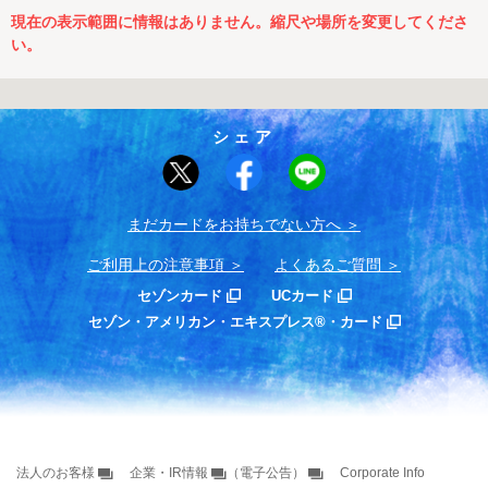
現在の表示範囲に情報はありません。縮尺や場所を変更してくださ
い。
シェア
まだカードをお持ちでない⽅へ
ご利用上の注意事項
よくあるご質問
セゾンカード
UCカード
セゾン・アメリカン・エキスプレス®・カード
法人のお客様
企業・IR情報
（電子公告）
Corporate Info