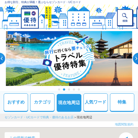
お得な割引、特典が満載！選ぶならセゾンカード・UCカード
おすすめ
カテゴリ
人気ワード
特集
現在地周辺
セゾンカード・UCカードで特典・優待のあるお店
現在地周辺
地図閲覧規約