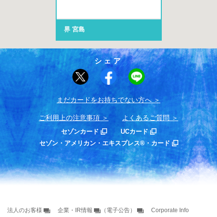
界 宮島
シェア
まだカードをお持ちでない⽅へ
ご利用上の注意事項
よくあるご質問
セゾンカード
UCカード
セゾン・アメリカン・エキスプレス®・カード
法人のお客様
企業・IR情報
（電子公告）
Corporate Info