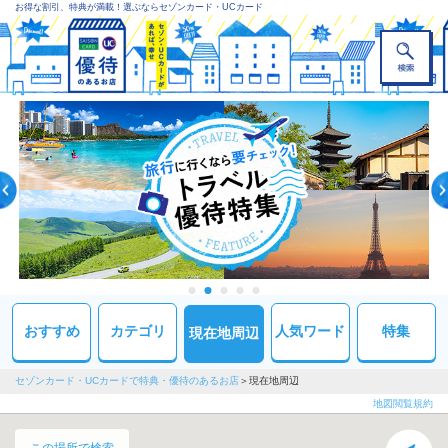
お得な割引、特典が満載！選ぶならセゾンカード・UCカード
おすすめ
カテゴリ
人気ワード
特集
現在地周辺
セゾンカード・UCカードで特典・優待のあるお店
現在地周辺
地図閲覧規約