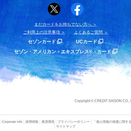
まだカードをお持ちでない⽅へ
ご利用上の注意事項
よくあるご質問
セゾンカード
UCカード
セゾン・アメリカン・エキスプレス®・カード
Copyright
©
CREDIT SAISON CO., LT
Corporate Info
採用情報
推奨環境
プライバシー
ポリシー
「個人情報の保護に関す
サイトマップ