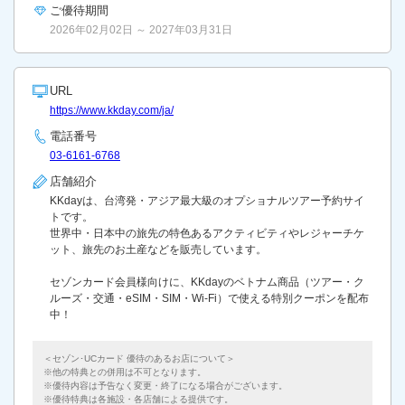
ご優待期間
2026年02月02日 ～ 2027年03月31日
URL
https://www.kkday.com/ja/
電話番号
03-6161-6768
店舗紹介
KKdayは、台湾発・アジア最大級のオプショナルツアー予約サイ
トです。
世界中・日本中の旅先の特⾊あるアクティビティやレジャーチケ
ット、旅先のお土産などを販売しています。
セゾンカード会員様向けに、KKdayのベトナム商品（ツアー・ク
ルーズ・交通・eSIM・SIM・Wi-Fi）で使える特別クーポンを配布
中！
＜セゾン･UCカード 優待のあるお店について＞
他の特典との併用は不可となります。
優待内容は予告なく変更・終了になる場合がございます。
優待特典は各施設・各店舗による提供です。