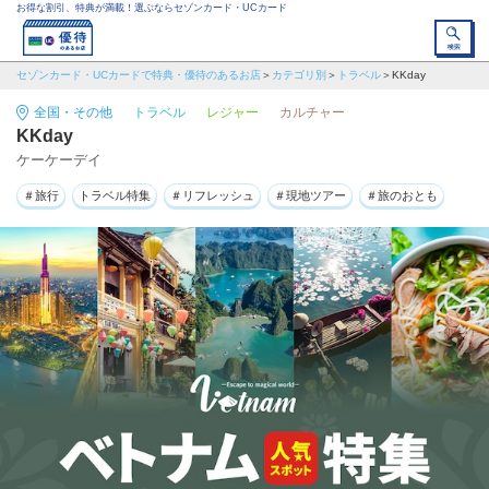
お得な割引、特典が満載！選ぶならセゾンカード・UCカード
セゾンカード・UCカードで特典・優待のあるお店
カテゴリ別
トラベル
KKday
全国・その他
トラベル
レジャー
カルチャー
KKday
ケーケーデイ
＃旅行
トラベル特集
＃リフレッシュ
＃現地ツアー
＃旅のおとも