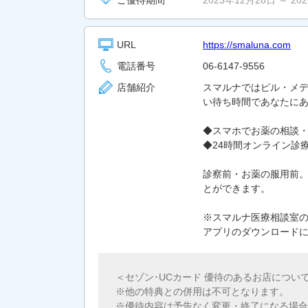
ご優待期間
2023年12月28日 ～ 20
URL
https://smaluna.com
電話番号
06-6147-9556
店舗紹介
スマルナではピル・メデ
い待ち時間であなたに
◆スマホでお薬の相談
◆24時間オンライン診
診察前・お薬の服用前
とができます。
※スマルナ医療相談室
アプリのダウンロードについて
＜セゾン･UCカード 優待のあるお店につい
他の特典との併用は不可となります。
優待内容は予告なく変更・終了になる場合