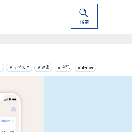
ン
＃サブスク
＃健康
＃宅配
＃likeme