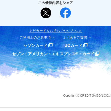
この優待内容をシェア
まだカードをお持ちでない⽅へ
ご利用上の注意事項
よくあるご質問
セゾンカード
UCカード
セゾン・アメリカン・エキスプレス®・カード
Copyright
©
CREDIT SAISON CO., LT