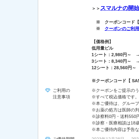
スマルナの開
＞＞
※ クーポンコード【 S
※
クーポンのご利
【価格例】
低用量ピル
1シート：2,980円～ 
3シート：8,340円～ →
12シート：28,560円～
※クーポンコード【 S
ご利用の
※クーポンをご提示の
注意事項
※すべて税込価格です
※本ご優待は、グルー
※お薬の処方は医師の
※診察料0円・送料550
※診察・医療相談は18
※本ご優待内容は予告