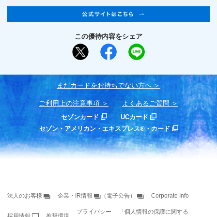
この優待内容をシェア
まだカードをお持ちでない⽅へ
ご利用上の注意事項
よくあるご質問
セゾンカード
UCカード
セゾン・アメリカン・エキスプレス®・カード
法人のお客様
企業・IR情報
（電子公告）
Corporate Info
プライバシー
「個人情報の保護に関する
採用情報
推奨環境