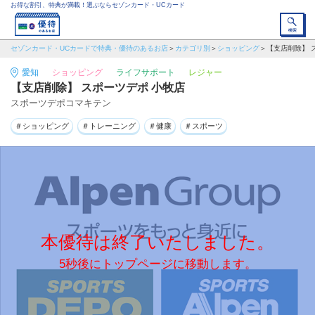
お得な割引、特典が満載！選ぶならセゾンカード・UCカード
セゾンカード・UCカードで特典・優待のあるお店
カテゴリ別
ショッピング
【支店削除】 
愛知
ショッピング
ライフサポート
レジャー
【支店削除】 スポーツデポ 小牧店
スポーツデポコマキテン
＃ショッピング
＃トレーニング
＃健康
＃スポーツ
本優待は終了いたしました。
5秒後にトップページに移動します。