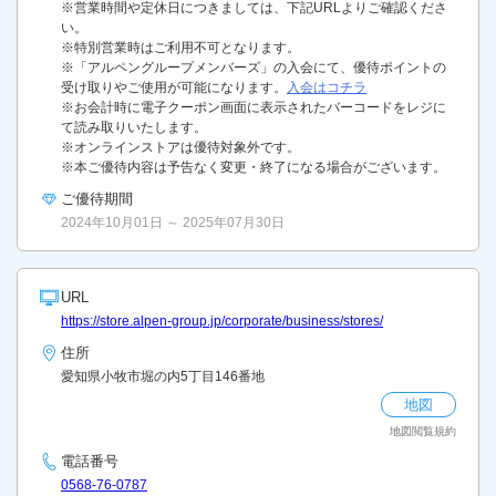
※営業時間や定休日につきましては、下記URLよりご確認くださ
い。
※特別営業時はご利用不可となります。
※「アルペングループメンバーズ」の入会にて、優待ポイントの
受け取りやご使用が可能になります。
入会はコチラ
※お会計時に電子クーポン画面に表示されたバーコードをレジに
て読み取りいたします。
※オンラインストアは優待対象外です。
※本ご優待内容は予告なく変更・終了になる場合がございます。
ご優待期間
2024年10月01日 ～ 2025年07月30日
URL
https://store.alpen-group.jp/corporate/business/stores/
住所
愛知県小牧市堀の内5丁目146番地
地図
地図閲覧規約
電話番号
0568-76-0787