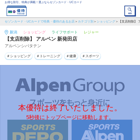
お得な割引、特典が満載！選ぶならセゾンカード・UCカード
セゾンカード・UCカードで特典・優待のあるお店
カテゴリ別
ショッピング
【支店削除】 
新潟
ショッピング
ライフサポート
レジャー
【支店削除】 アルペン 新発田店
アルペンシバタテン
＃ショッピング
＃トレーニング
＃健康
＃スポーツ
本優待は終了いたしました。
5秒後にトップページに移動します。