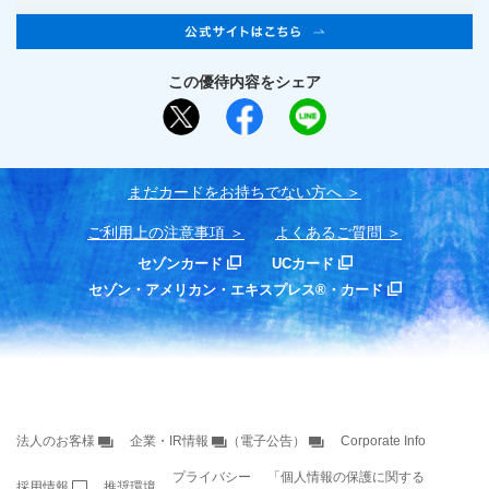
この優待内容をシェア
まだカードをお持ちでない⽅へ
ご利用上の注意事項
よくあるご質問
セゾンカード
UCカード
セゾン・アメリカン・エキスプレス®・カード
法人のお客様
企業・IR情報
（電子公告）
Corporate Info
プライバシー
「個人情報の保護に関する
採用情報
推奨環境