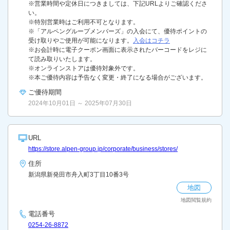
※営業時間や定休日につきましては、下記URLよりご確認くださ
い。
※特別営業時はご利用不可となります。
※「アルペングループメンバーズ」の入会にて、優待ポイントの
受け取りやご使用が可能になります。
入会はコチラ
※お会計時に電子クーポン画面に表示されたバーコードをレジに
て読み取りいたします。
※オンラインストアは優待対象外です。
※本ご優待内容は予告なく変更・終了になる場合がございます。
ご優待期間
2024年10月01日 ～ 2025年07月30日
URL
https://store.alpen-group.jp/corporate/business/stores/
住所
新潟県新発田市舟入町3丁目10番3号
地図
地図閲覧規約
電話番号
0254-26-8872