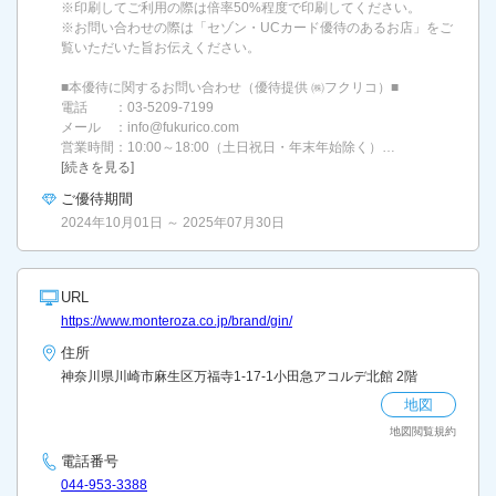
※印刷してご利用の際は倍率50%程度で印刷してください。
※お問い合わせの際は「セゾン・UCカード優待のあるお店」をご
覧いただいた旨お伝えください。
■本優待に関するお問い合わせ（優待提供 ㈱フクリコ）■
電話 ：03-5209-7199
メール ：info@fukurico.com
営業時間：10:00～18:00（土日祝日・年末年始除く）…
[続きを見る]
ご優待期間
2024年10月01日 ～ 2025年07月30日
URL
https://www.monteroza.co.jp/brand/gin/
住所
神奈川県川崎市麻生区万福寺1-17-1小田急アコルデ北館 2階
地図
地図閲覧規約
電話番号
044-953-3388