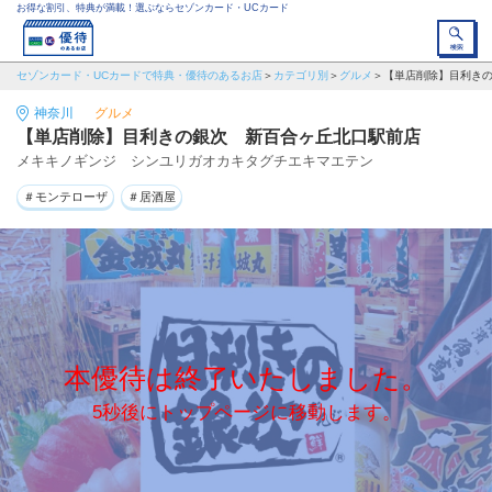
お得な割引、特典が満載！選ぶならセゾンカード・UCカード
セゾンカード・UCカードで特典・優待のあるお店
カテゴリ別
グルメ
【単店削除】目利き
神奈川
グルメ
【単店削除】目利きの銀次 新百合ヶ丘北口駅前店
メキキノギンジ シンユリガオカキタグチエキマエテン
＃モンテローザ
＃居酒屋
本優待は終了いたしました。
5秒後にトップページに移動します。