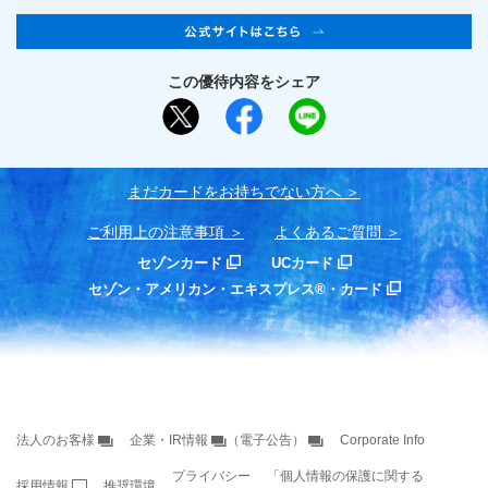
この優待内容をシェア
まだカードをお持ちでない⽅へ
ご利用上の注意事項
よくあるご質問
セゾンカード
UCカード
セゾン・アメリカン・エキスプレス®・カード
法人のお客様
企業・IR情報
（電子公告）
Corporate Info
プライバシー
「個人情報の保護に関する
採用情報
推奨環境