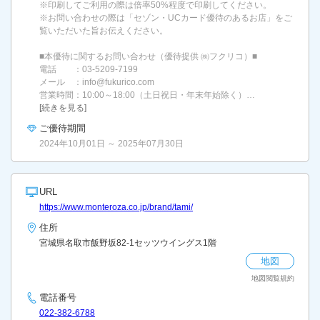
※印刷してご利用の際は倍率50%程度で印刷してください。
※お問い合わせの際は「セゾン・UCカード優待のあるお店」をご
覧いただいた旨お伝えください。
■本優待に関するお問い合わせ（優待提供 ㈱フクリコ）■
電話 ：03-5209-7199
メール ：info@fukurico.com
営業時間：10:00～18:00（土日祝日・年末年始除く）…
[続きを見る]
ご優待期間
2024年10月01日 ～ 2025年07月30日
URL
https://www.monteroza.co.jp/brand/tami/
住所
宮城県名取市飯野坂82-1セッツウイングス1階
地図
地図閲覧規約
電話番号
022-382-6788