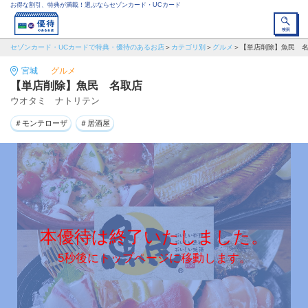
お得な割引、特典が満載！選ぶならセゾンカード・UCカード
セゾンカード・UCカードで特典・優待のあるお店
カテゴリ別
グルメ
【単店削除】魚民 
宮城
グルメ
【単店削除】魚民 名取店
ウオタミ ナトリテン
＃モンテローザ
＃居酒屋
本優待は終了いたしました。
5秒後にトップページに移動します。