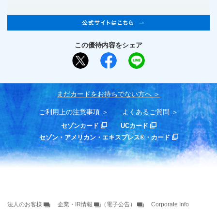
この優待内容をシェア
まだカードをお持ちでない⽅へ
ご利用上の注意事項
よくあるご質問
セゾンカード
UCカード
セゾン・アメリカン・エキスプレス®・カード
法人のお客様
企業・IR情報
（電子公告）
Corporate Info