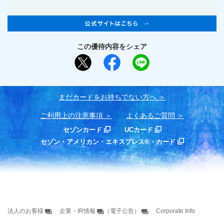
この優待内容をシェア
まだカードをお持ちでない⽅へ
ご利用上の注意事項
よくあるご質問
セゾンカード
UCカード
セゾン・アメリカン・エキスプレス®・カード
法人のお客様
企業・IR情報
（電子公告）
Corporate Info