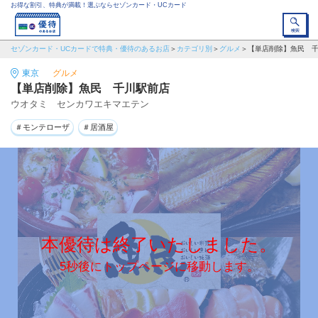
お得な割引、特典が満載！選ぶならセゾンカード・UCカード
セゾンカード・UCカードで特典・優待のあるお店
カテゴリ別
グルメ
【単店削除】魚民 
東京
グルメ
【単店削除】魚民 千川駅前店
ウオタミ センカワエキマエテン
＃モンテローザ
＃居酒屋
本優待は終了いたしました。
5秒後にトップページに移動します。