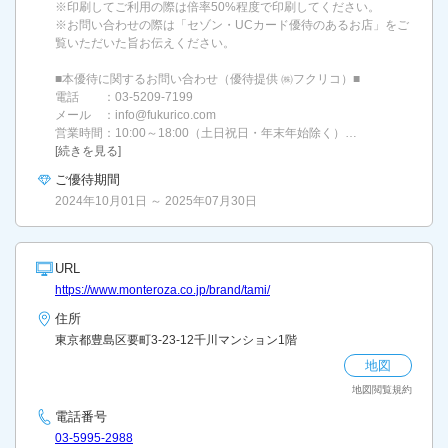
※印刷してご利用の際は倍率50%程度で印刷してください。
※お問い合わせの際は「セゾン・UCカード優待のあるお店」をご
覧いただいた旨お伝えください。
■本優待に関するお問い合わせ（優待提供 ㈱フクリコ）■
電話 ：03-5209-7199
メール ：info@fukurico.com
営業時間：10:00～18:00（土日祝日・年末年始除く）…
[続きを見る]
ご優待期間
2024年10月01日 ～ 2025年07月30日
URL
https://www.monteroza.co.jp/brand/tami/
住所
東京都豊島区要町3-23-12千川マンション1階
地図
地図閲覧規約
電話番号
03-5995-2988