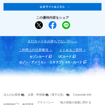
この優待内容をシェア
まだカードをお持ちでない⽅へ
ご利用上の注意事項
よくあるご質問
セゾンカード
UCカード
セゾン・アメリカン・エキスプレス®・カード
法人のお客様
企業・IR情報
（電子公告）
Corporate Info
プライバシー
「個人情報の保護に関する
採用情報
推奨環境