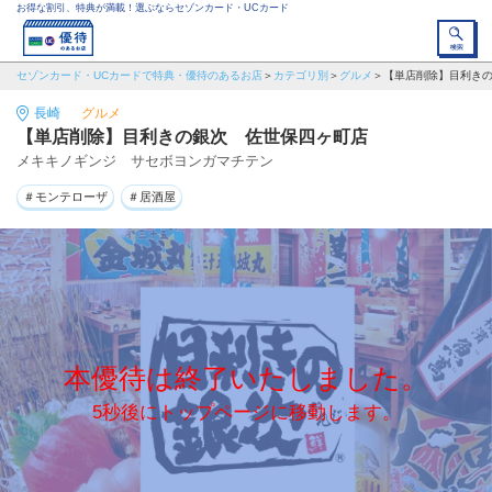
お得な割引、特典が満載！選ぶならセゾンカード・UCカード
セゾンカード・UCカードで特典・優待のあるお店
カテゴリ別
グルメ
【単店削除】目利き
長崎
グルメ
【単店削除】目利きの銀次 佐世保四ヶ町店
メキキノギンジ サセボヨンガマチテン
＃モンテローザ
＃居酒屋
本優待は終了いたしました。
5秒後にトップページに移動します。