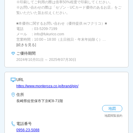
※印刷してご利用の際は倍率50%程度で印刷してください。
※お問い合わせの際は「セゾン・UCカード優待のあるお店」をご
覧いただいた旨お伝えください。
■本優待に関するお問い合わせ（優待提供 ㈱フクリコ）■
電話 ：03-5209-7199
メール ：info@fukurico.com
営業時間：10:00～18:00（土日祝日・年末年始除く）…
[続きを見る]
ご優待期間
2024年10月01日 ～ 2025年07月30日
URL
https://www.monteroza.co.jp/brand/gin/
住所
長崎県佐世保市下京町8-71階
地図
地図閲覧規約
電話番号
0956-23-5088