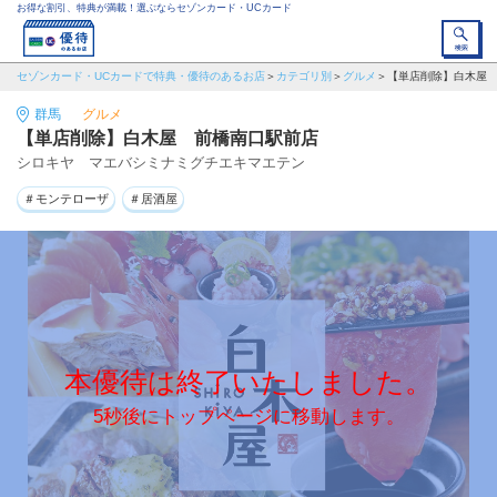
お得な割引、特典が満載！選ぶならセゾンカード・UCカード
セゾンカード・UCカードで特典・優待のあるお店
カテゴリ別
グルメ
【単店削除】白木屋
群馬
グルメ
【単店削除】白木屋 前橋南口駅前店
シロキヤ マエバシミナミグチエキマエテン
＃モンテローザ
＃居酒屋
本優待は終了いたしました。
5秒後にトップページに移動します。