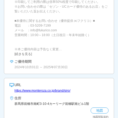
※印刷してご利用の際は倍率50%程度で印刷してください。
※お問い合わせの際は「セゾン・UCカード優待のあるお店」をご
覧いただいた旨お伝えください。
■本優待に関するお問い合わせ（優待提供 ㈱フクリコ）■
電話 ：03-5209-7199
メール ：info@fukurico.com
営業時間：10:00～18:00（土日祝日・年末年始除く）
※本ご優待内容は予告なく変更…
[続きを見る]
ご優待期間
2024年10月01日 ～ 2025年07月30日
URL
https://www.monteroza.co.jp/brand/siro/
住所
群馬県前橋市南町3-10-4カーリーグ前橋駅南ビル1階
地図
地図閲覧規約