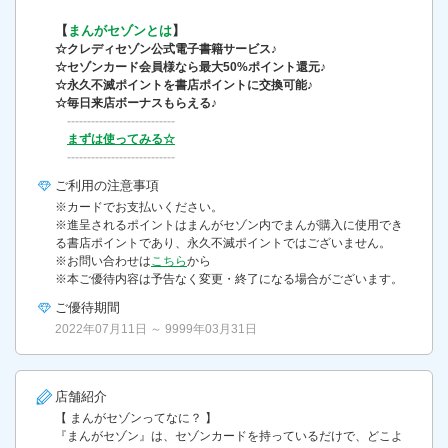
【
まんがセゾンとは
】
☆クレディセゾン公式電子書籍サービス♪
☆セゾンカード会員様なら最大50%ポイント還元♪
☆永久不滅ポイントを書店ポイントに交換可能♪
☆毎日来店ボーナスもらえる♪
‐‐‐‐‐‐‐‐‐‐‐‐‐‐‐‐‐‐‐‐‐‐‐‐‐‐‐
まずは使ってみる☆
‐‐‐‐‐‐‐‐‐‐‐‐‐‐‐‐‐‐‐‐‐‐‐‐‐‐‐
ご利用の
注意事項
※カードでお支払いください。
※進呈されるポイントはまんがセゾン内でまんが購入に使用でき
る書店ポイントであり、永久不滅ポイントではございません。
※お問い合わせは
こちら
から
※本ご優待内容は予告なく変更・終了になる場合がございます。
ご優待期間
2022年07月11日 ～ 9999年03月31日
店舗紹介
【 まんがセゾンってなに？ 】
『まんがセゾン』は、セゾンカードを持っているだけで、どこよ