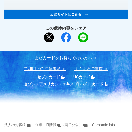
この優待内容をシェア
まだカードをお持ちでない⽅へ
ご利用上の注意事項
よくあるご質問
セゾンカード
UCカード
セゾン・アメリカン・エキスプレス®・カード
法人のお客様
企業・IR情報
（電子公告）
Corporate Info