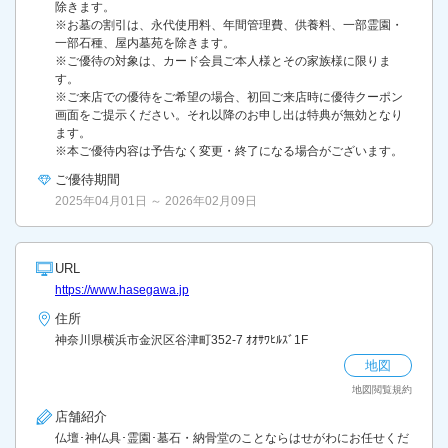
除きます。
※お墓の割引は、永代使用料、年間管理費、供養料、一部霊園・
一部石種、屋内墓苑を除きます。
※ご優待の対象は、カード会員ご本人様とその家族様に限りま
す。
※ご来店での優待をご希望の場合、初回ご来店時に優待クーポン
画面をご提示ください。それ以降のお申し出は特典が無効となり
ます。
※本ご優待内容は予告なく変更・終了になる場合がございます。
ご優待期間
2025年04月01日 ～ 2026年02月09日
URL
https://www.hasegawa.jp
住所
神奈川県横浜市金沢区谷津町352-7 ｵｵｻﾜﾋﾙｽﾞ1F
地図
地図閲覧規約
店舗紹介
仏壇･神仏具･霊園･墓石・納骨堂のことならはせがわにお任せくだ