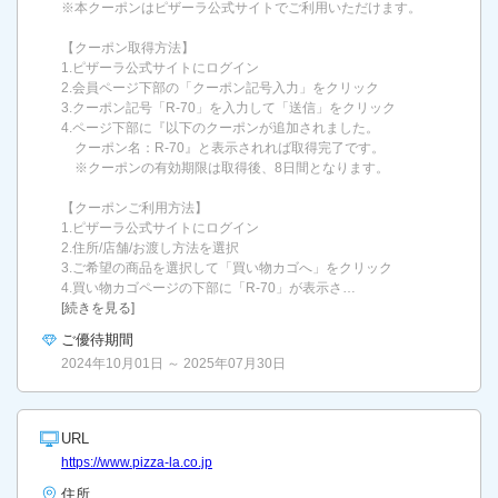
※本クーポンはピザーラ公式サイトでご利用いただけます。
【クーポン取得方法】
1.ピザーラ公式サイトにログイン
2.会員ページ下部の「クーポン記号入力」をクリック
3.クーポン記号「R-70」を入力して「送信」をクリック
4.ページ下部に『以下のクーポンが追加されました。
クーポン名：R-70』と表示されれば取得完了です。
※クーポンの有効期限は取得後、8日間となります。
【クーポンご利用方法】
1.ピザーラ公式サイトにログイン
2.住所/店舗/お渡し方法を選択
3.ご希望の商品を選択して「買い物カゴへ」をクリック
4.買い物カゴページの下部に「R-70」が表示さ…
[続きを見る]
ご優待期間
2024年10月01日 ～ 2025年07月30日
URL
https://www.pizza-la.co.jp
住所