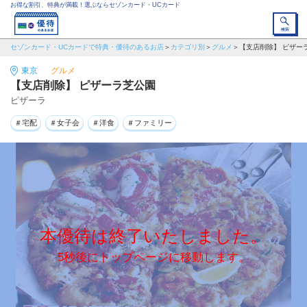
お得な割引、特典が満載！選ぶならセゾンカード・UCカード
セゾンカード・UCカードで特典・優待のあるお店
カテゴリ別
グルメ
【支店削除】 ピザー
東京
グルメ
【支店削除】 ピザーラ芝公園
ピザーラ
＃宅配
＃女子会
＃洋食
＃ファミリー
本優待は終了いたしました。
5秒後にトップページに移動します。