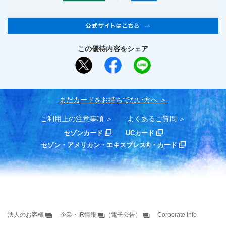
この優待内容をシェア
まだカードをお持ちでない⽅へ
ご利用上の注意事項
よくあるご質問
セゾンカード
UCカード
セゾン・アメリカン・エキスプレス®・カード
法人のお客様
企業・IR情報
（電子公告）
Corporate Info