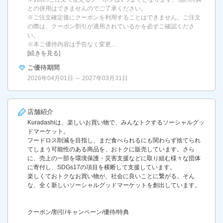
との併用はできませんのでご了承ください。
※ご注文確定後にクーポンを利用することはできません。ご注文
の際は、クーポン割引が適用されているかを必ずご確認くださ
い。
※本ご優待内容は予告なく変更…
[続きを見る]
ご優待期間
2026年04月01日 ～ 2027年03月31日
店舗紹介
Kuradashiは、楽しいお買い物で、みんなトクするソーシャルグッ
ドマーケット。
フードロス削減を目指し、まだ食べられるにも関わらず捨てられ
てしまう可能性のある商品を、おトクに販売しています。さら
に、売上の一部を環境保護・災害支援などに取り組む様々な団体
に寄付し、SDGs17の項目を横断して支援しています。
楽しくておトクなお買い物が、社会に良いことに繋がる。そん
な、全く新しいソーシャルグッドマーケットを創出しています。
クーポン/割引/キャンペーン/優待/特典