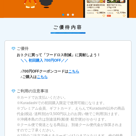
ご優待内容
ご優待
おトクに買って「フードロス削減」に貢献しよう！
＼＼ 初回購入 700円OFF／／
♪700円OFFクーポンコードは
こちら
♪ご購入は
こちら
ご利用の
注意事項
※カードでお支払いください。
※Kuradashiでの初回購入限定で使用可能になります。
※プレミアム会員、ギフトカード、えらんでKuradashi以外の商品
代金(税込･送料別)が3,500円以上のお買い物でご利用頂けます。
※沖縄本島の方は別途送料(船便･航空便)がかかります。
※クール便で発送となる商品は、別途クール便代金が加算されま
すのでご了承ください。
※1回のご注文で使えるクーポンは1つまでとなります。他の特典