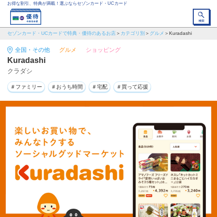
お得な割引、特典が満載！選ぶならセゾンカード・UCカード
セゾンカード・UCカードで特典・優待のあるお店
カテゴリ別
グルメ
Kuradashi
全国・その他
グルメ
ショッピング
Kuradashi
クラダシ
＃ファミリー
＃おうち時間
＃宅配
＃買って応援