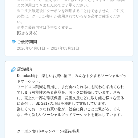
との併用はできませんのでご了承ください。
※ご注文確定後にクーポンを利用することはできません。ご注文
の際は、クーポン割引が適用されているかを必ずご確認くださ
い。
※本ご優待内容は予告なく変更…
[続きを見る]
ご優待期間
2026年04月01日 ～ 2027年03月31日
店舗紹介
Kuradashiは、楽しいお買い物で、みんなトクするソーシャルグッ
ドマーケット。
フードロス削減を目指し、まだ食べられるにも関わらず捨てられ
てしまう可能性のある商品を、おトクに販売しています。さら
に、売上の一部を環境保護・災害支援などに取り組む様々な団体
に寄付し、SDGs17の項目を横断して支援しています。
楽しくておトクなお買い物が、社会に良いことに繋がる。そん
な、全く新しいソーシャルグッドマーケットを創出しています。
クーポン/割引/キャンペーン/優待/特典