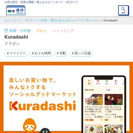
お得な割引、特典が満載！選ぶならセゾンカード・UCカード
セゾンカード・UCカードで特典・優待のあるお店
カテゴリ別
グルメ
Kuradashi
全国・その他
グルメ
ショッピング
Kuradashi
クラダシ
＃ファミリー
＃おうち時間
＃宅配
＃買って応援