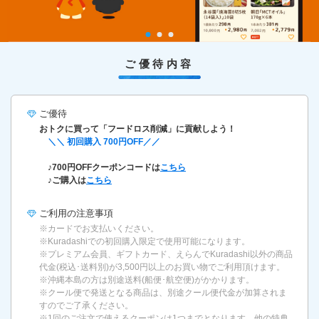
ご優待内容
ご優待
おトクに買って「フードロス削減」に貢献しよう！
＼＼ 初回購入 700円OFF／／
♪700円OFFクーポンコードは
こちら
♪ご購入は
こちら
ご利用の
注意事項
※カードでお支払いください。
※Kuradashiでの初回購入限定で使用可能になります。
※プレミアム会員、ギフトカード、えらんでKuradashi以外の商品
代金(税込･送料別)が3,500円以上のお買い物でご利用頂けます。
※沖縄本島の方は別途送料(船便･航空便)がかかります。
※クール便で発送となる商品は、別途クール便代金が加算されま
すのでご了承ください。
※1回のご注文で使えるクーポンは1つまでとなります。他の特典