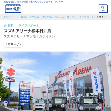
お得な割引、特典が満載！選ぶならセゾンカード・UCカード
セゾンカード・UCカードで特典・優待のあるお店
カテゴリ別
ライフサポート
スズキアリ
長野
ライフサポート
スズキアリーナ松本村井店
スズキアリーナマツモトムライテン
＃車サービス