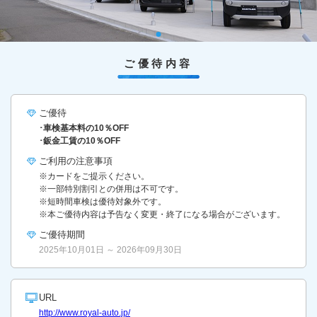
ご優待内容
ご優待
･車検基本料の10％OFF
･鈑金工賃の10％OFF
ご利用の
注意事項
※カードをご提示ください。
※一部特別割引との併用は不可です。
※短時間車検は優待対象外です。
※本ご優待内容は予告なく変更・終了になる場合がございます。
ご優待期間
2025年10月01日 ～ 2026年09月30日
URL
http://www.royal-auto.jp/