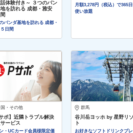
話体験付き～ ３つのパン
月額3,278円（税込）で365
地を訪れる 成都・雅安
使い放題
日間
のパンダ基地を訪れる 成都・
 ５日間
全国・その他
群馬
Pサポ】近隣トラブル解決
谷川岳ヨッホ by 星野リ
援サービス
ト
ン・UCカード会員様限定価
お好きなソフトドリンクプレ