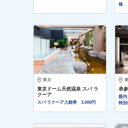
格
東京
東京ドーム天然温泉 スパ ラ
表
クーア
眼内
スパ ラクーア入館券 3,000円
特別