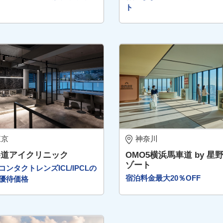
ト
東京
神奈川
参道アイクリニック
OMO5横浜馬車道 by 星
ゾート
コンタクトレンズICL/IPCLの
宿泊料金最大20％OFF
優待価格