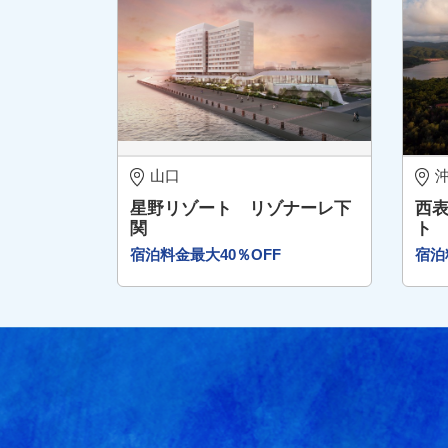
山口
星野リゾート リゾナーレ下
西表
関
ト
宿泊料金最大40％OFF
宿泊