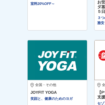
お世
室料20%OFF～
ダ基
５
３つ
雅安
全国・その他
JOYFIT YOGA
【
支
笑顔と、健康のためのヨガ
セゾ