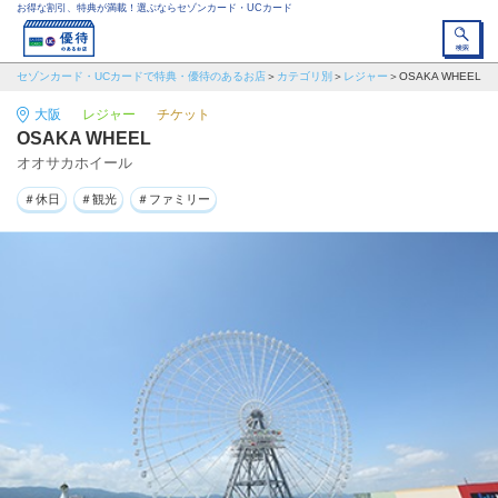
お得な割引、特典が満載！選ぶならセゾンカード・UCカード
セゾンカード・UCカードで特典・優待のあるお店
カテゴリ別
レジャー
OSAKA WHEEL
大阪
レジャー
チケット
OSAKA WHEEL
オオサカホイール
＃休日
＃観光
＃ファミリー