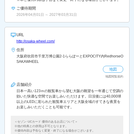
ご優待期間
2026年04月01日 ～ 2027年03月31日
URL
http://osaka-wheel.com/
住所
大阪府吹田市千里万博公園2-1ららぽーとEXPOCITY内RedhorseO
SAKAWHEEL
地図
地図閲覧規約
店舗紹介
日本一高い123ｍの観覧車から望む大阪の眺望を一年通じて空調の
効いた快適な空間でお楽しみいただけます。日没後には40,000球
以上のLEDに彩られた観覧車エリアと大阪全域のすてきな夜景を
お楽しみいただくことも可能です。
＜セゾン･UCカード 優待のあるお店について＞
他の特典との併用は不可となります。
優待内容は予告なく変更・終了になる場合がございます。